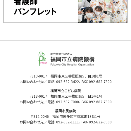
福
岡
市
立
福
〒813-0017 福岡市東区香椎照葉5丁目1番1号
病
:
:
岡
お問い合わせ先／電話
092-692-3422
、 FAX
092-682-7300
市
院
福岡市立こども病院
立
機
〒813-0017 福岡市東区香椎照葉5丁目1番1号
病
構
:
:
お問い合わせ先／電話
092-682-7000
、 FAX
092-682-7300
院
機
福岡市民病院
構
〒812-0046 福岡市博多区吉塚本町13番1号
:
:
お問い合わせ先／電話
092-632-1111
、 FAX
092-632-0900