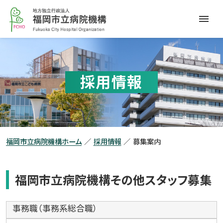
本
福
文
岡
へ
市
メ
立
ニ
病
ュ
院
ー
採用情報
機
へ
構
福岡市立病院機構ホーム
採用情報
募集案内
福岡市立病院機構その他スタッフ募集
事務職（事務系総合職）