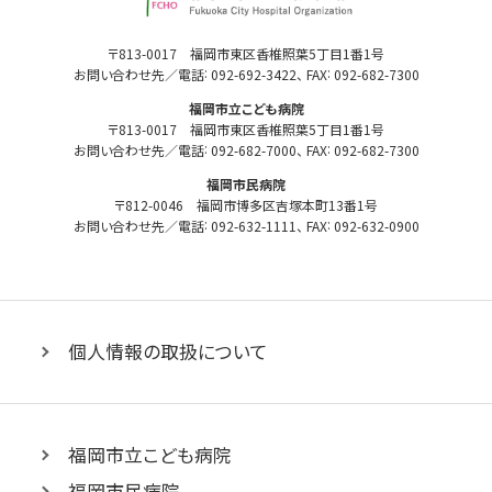
市
立
福
〒813-0017 福岡市東区香椎照葉5丁目1番1号
病
:
:
岡
お問い合わせ先／電話
092-692-3422
、 FAX
092-682-7300
市
院
福岡市立こども病院
立
機
〒813-0017 福岡市東区香椎照葉5丁目1番1号
病
構
:
:
お問い合わせ先／電話
092-682-7000
、 FAX
092-682-7300
院
機
福岡市民病院
構
〒812-0046 福岡市博多区吉塚本町13番1号
:
:
お問い合わせ先／電話
092-632-1111
、 FAX
092-632-0900
個人情報の取扱について
福岡市立こども病院
福岡市民病院