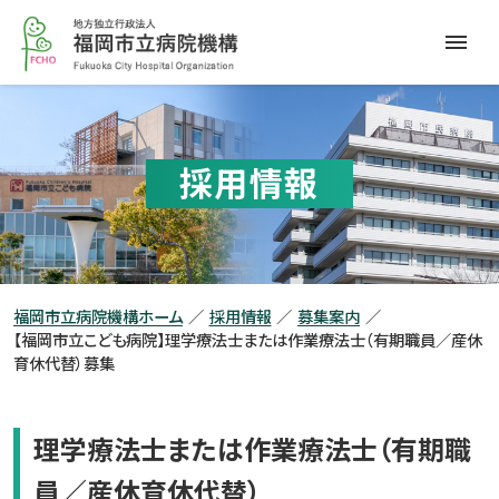
本
福
文
岡
へ
市
メ
立
ニ
病
ュ
院
ー
採用情報
機
へ
構
福岡市立病院機構ホーム
採用情報
募集案内
【福岡市立こども病院】理学療法士または作業療法士（有期職員／産休
育休代替）募集
理学療法士または作業療法士（有期職
員／産休育休代替）