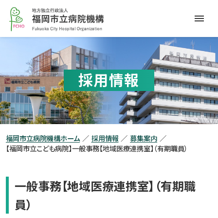
本
福
文
岡
へ
市
メ
立
ニ
病
ュ
院
ー
採用情報
機
へ
構
福岡市立病院機構ホーム
採用情報
募集案内
【福岡市立こども病院】一般事務【地域医療連携室】（有期職員）
一般事務【地域医療連携室】（有期職
員）