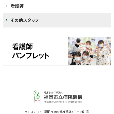
看護師
その他スタッフ
福
岡
市
立
福
〒813-0017 福岡市東区香椎照葉5丁目1番1号