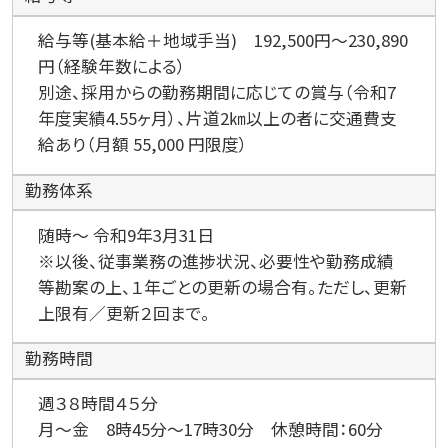
給与等(基本給＋地域手当) 192,500円～230,890
円（経験年数による）
別途、採用からの勤務期間に応じての賞与（令和7
年度実績4.55ヶ月）、片道2㎞以上の者に交通費支
給あり（月額 55,000 円限度）
勤務体系
随時～ 令和9年3月31日
※以後、従事業務の進捗状況、必要性や勤務成績
等勘案の上、１年ごとの更新の場合有。ただし、更新
上限有／更新２回まで。
勤務時間
週３８時間４５分
月～金 8時45分～17時30分 休憩時間：60分