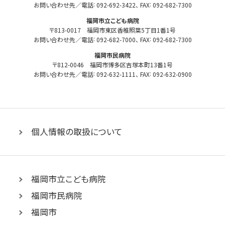
病
:
:
岡
お問い合わせ先／電話
092-692-3422
、 FAX
092-682-7300
市
院
福岡市立こども病院
立
機
〒813-0017 福岡市東区香椎照葉5丁目1番1号
病
構
:
:
お問い合わせ先／電話
092-682-7000
、 FAX
092-682-7300
院
機
福岡市民病院
構
〒812-0046 福岡市博多区吉塚本町13番1号
:
:
お問い合わせ先／電話
092-632-1111
、 FAX
092-632-0900
個人情報の取扱について
福岡市立こども病院
福岡市民病院
福岡市