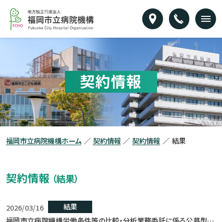
本
福
文
岡
へ
市
メ
立
ニ
病
ュ
院
ー
契約情報
機
へ
構
福岡市立病院機構ホーム
契約情報
契約情報
結果
契約情報
（結果）
結果
2026/03/16
福岡市立病院機構労働条件等の比較・分析業務委託に係る公募型提