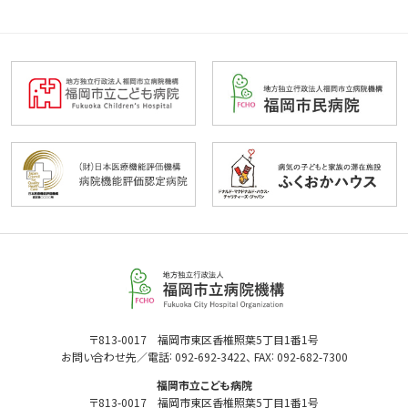
福
岡
市
立
福
〒813-0017 福岡市東区香椎照葉5丁目1番1号
:
:
岡
お問い合わせ先／電話
092-692-3422
、 FAX
092-682-7300
病
市
院
福岡市立こども病院
立
機
〒813-0017 福岡市東区香椎照葉5丁目1番1号
病