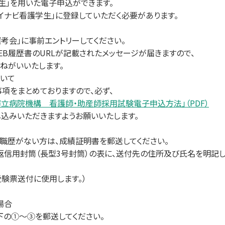
生」を用いた電子申込ができます。
イナビ看護学生」に登録していただく必要があります。
選考会」に事前エントリーしてください。
履歴書のURLが記載されたメッセージが届きますので、
がいいたします。
いて
をまとめておりますので、必ず、
市立病院機構 看護師・助産師採用試験電子申込方法」（PDF）
いただきますようお願いいたします。
がない方は、成績証明書を郵送してください。
返信用封筒（長型3号封筒）の表に、送付先の住所及び氏名を明記
票送付に使用します。）
場合
の①～③を郵送してください。