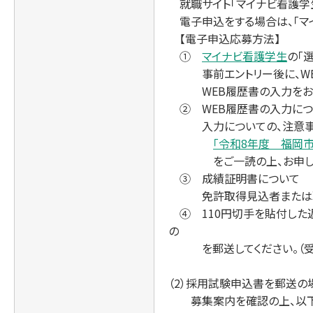
就職サイト「マイナビ看護学
電子申込をする場合は、「マ
【電子申込応募方法】
①
マイナビ看護学生
の「
事前エントリー後に、WEB
WEB履歴書の入力をおね
② WEB履歴書の入力につ
入力についての、注意事項
「令和8年度 福岡
をご一読の上、お申し込み
③ 成績証明書について
免許取得見込者または職歴
④ 110円切手を貼付した
の
を郵送してください。（受験
（2）採用試験申込書を郵送の
募集案内を確認の上、以下