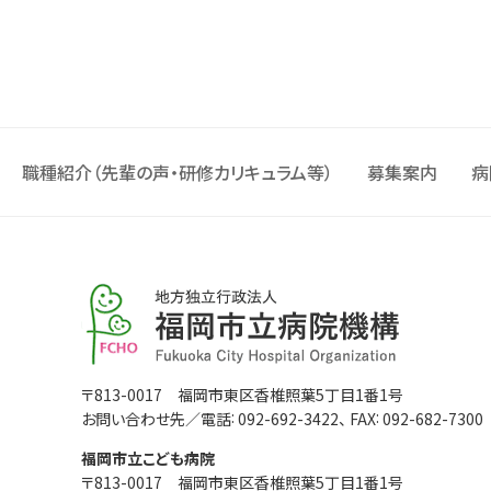
職種紹介（先輩の声・研修カリキュラム等）
募集案内
病
福
岡
市
立
病
福
〒813-0017 福岡市東区香椎照葉5丁目1番1号
院
機
:
:
岡
お問い合わせ先／電話
092-692-3422
、 FAX
092-682-7300
構
市
福岡市立こども病院
立
〒813-0017 福岡市東区香椎照葉5丁目1番1号
病