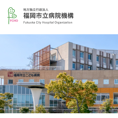
本
文
福
へ
岡
メ
市
ニ
立
ュ
病
ー
院
へ
機
構