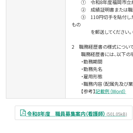
① 令和8年度福岡市立病
② 成績証明書または職
③ 110円切手を貼付した
もの
を郵送してください。（受
2 職務経歴書の様式について
職務経歴書には、以下の項
・勤務期間
・勤務先名
・雇用形態
・職務内容（配属先及び業
【参考】
記載例（Word）
令和8年度 職員募集案内（看護師）
501.05kB